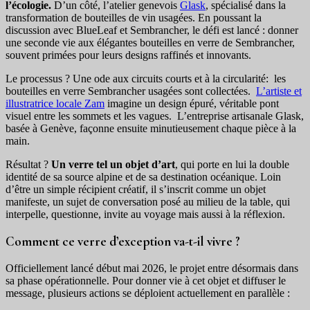
l’écologie.
D’un côté, l’atelier genevois
Glask
, spécialisé dans la
transformation de bouteilles de vin usagées. En poussant la
discussion avec BlueLeaf et Sembrancher, le défi est lancé : donner
une seconde vie aux élégantes bouteilles en verre de Sembrancher,
souvent primées pour leurs designs raffinés et innovants.
Le processus ? Une ode aux circuits courts et à la circularité: les
bouteilles en verre Sembrancher usagées sont collectées.
L’artiste et
illustratrice locale Zam
imagine un design épuré, véritable pont
visuel entre les sommets et les vagues. L’entreprise artisanale Glask,
basée à Genève, façonne ensuite minutieusement chaque pièce à la
main.
Résultat ?
Un verre tel un objet d’art
, qui porte en lui la double
identité de sa source alpine et de sa destination océanique. Loin
d’être un simple récipient créatif, il s’inscrit comme un objet
manifeste, un sujet de conversation posé au milieu de la table, qui
interpelle, questionne, invite au voyage mais aussi à la réflexion.
Comment ce verre d’exception va-t-il vivre ?
Officiellement lancé début mai 2026, le projet entre désormais dans
sa phase opérationnelle. Pour donner vie à cet objet et diffuser le
message, plusieurs actions se déploient actuellement en parallèle :