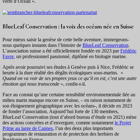
verre d’Océan ».
BlueLeaf Conservation : la voix des océans née en Suisse
Pour mieux saisir la genèse de cette belle aventure, immergeons-
nous quelques instants dans l’histoire de
BlueLeaf Conservation
.
L’association suisse a été officiellement fondée en 2023 par
Frédéric
Favre
, un professionnel passionné, diplômé en biologie marine.
Après avoir poursuivi ses études à Genève puis à Nice, Frédéric se
heurte à la dure réalité des dégâts écologiques sous-marins. «
Quand on va voir de ses propres yeux ce qu’il en est, c’est une autre
émotion qui nous transcende
», confie-t-il.
Face au constat qu’une certaine sensibilité environnementale liée au
milieu marin manque encore en Suisse, – en raison notamment de
son éloignement géographique avec les océans-, il décide en 2023
de fonder l’association. Aujourd’hui forte de 130 membres,
BlueLeaf Conservation (tout d’abord bureau d’étude en 2021) mène
des actions concrètes et d’envergure, comme notamment
le Projet
Prime au large de Cannes
, l’un des deux plus importants
programmes de restauration et de protection des herbiers de
Posidonie en France.