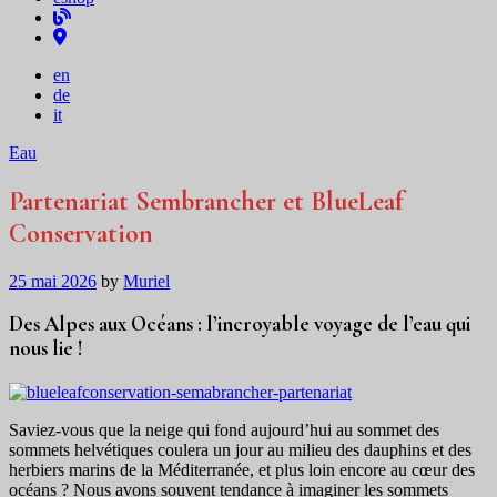
blog
distributeurs
en
de
it
Categories
Eau
Partenariat Sembrancher et BlueLeaf
Conservation
Posted
25 mai 2026
by
Muriel
on
Des Alpes aux Océans : l’incroyable voyage de l’eau qui
nous lie !
Saviez-vous que la neige qui fond aujourd’hui au sommet des
sommets helvétiques coulera un jour au milieu des dauphins et des
herbiers marins de la Méditerranée, et plus loin encore au cœur des
océans ? Nous avons souvent tendance à imaginer les sommets