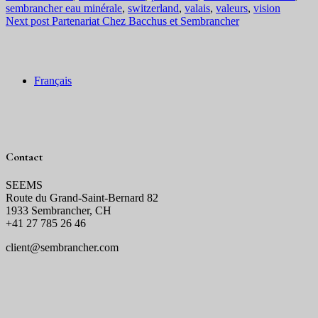
sembrancher eau minérale
,
switzerland
,
valais
,
valeurs
,
vision
Next post
Partenariat Chez Bacchus et Sembrancher
Français
Contact
SEEMS
Route du Grand-Saint-Bernard 82
1933 Sembrancher, CH
+41 27 785 26 46
client@sembrancher.com