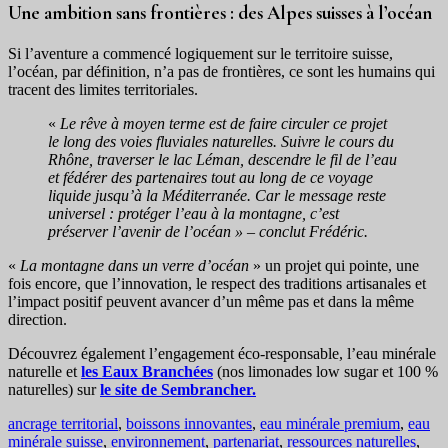
Une ambition sans frontières : des Alpes suisses à l’océan
Si l’aventure a commencé logiquement sur le territoire suisse,
l’océan, par définition, n’a pas de frontières, ce sont les humains qui
tracent des limites territoriales.
«
Le rêve à moyen terme est de faire circuler ce projet
le long des voies fluviales naturelles. Suivre le cours du
Rhône, traverser le lac Léman, descendre le fil de l’eau
et fédérer des partenaires tout au long de ce voyage
liquide jusqu’à la Méditerranée. Car le message reste
universel : protéger l’eau à la montagne, c’est
préserver l’avenir de l’océan » – conclut
Frédéric.
«
La montagne dans un verre d’océan
» un projet qui pointe, une
fois encore, que l’innovation, le respect des traditions artisanales et
l’impact positif peuvent avancer d’un même pas et dans la même
direction.
Découvrez également l’engagement éco-responsable, l’eau minérale
naturelle et
les Eaux Branchées
(nos limonades low sugar et 100 %
naturelles) sur
le site de Sembrancher.
Tags
ancrage territorial
,
boissons innovantes
,
eau minérale premium
,
eau
minérale suisse
,
environnement
,
partenariat
,
ressources naturelles
,