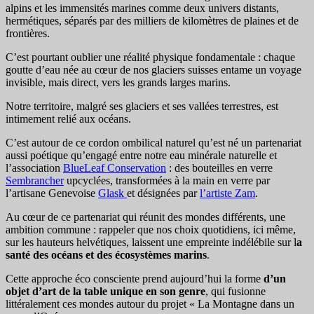
alpins et les immensités marines comme deux univers distants,
hermétiques, séparés par des milliers de kilomètres de plaines et de
frontières.
C’est pourtant oublier une réalité physique fondamentale : chaque
goutte d’eau née au cœur de nos glaciers suisses entame un voyage
invisible, mais direct, vers les grands larges marins.
Notre territoire, malgré ses glaciers et ses vallées terrestres, est
intimement relié aux océans.
C’est autour de ce cordon ombilical naturel qu’est né un partenariat
aussi poétique qu’engagé entre notre eau minérale naturelle et
l’association
BlueLeaf Conservation
: des bouteilles en verre
Sembrancher
upcyclées, transformées à la main en verre par
l’artisane Genevoise
Glask
et désignées par
l’artiste Zam
.
Au cœur de ce partenariat qui réunit des mondes différents, une
ambition commune : rappeler que nos choix quotidiens, ici même,
sur les hauteurs helvétiques, laissent une empreinte indélébile sur l
a
santé des océans et des écosystèmes marins
.
Cette approche éco consciente prend aujourd’hui la forme
d’un
objet d’art de la table unique en son genre
, qui fusionne
littéralement ces mondes autour du projet « La Montagne dans un