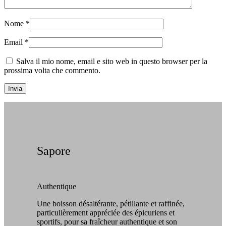
Nome
*
Email
*
Salva il mio nome, email e sito web in questo browser per la
prossima volta che commento.
Sapore
Authentique
Une boisson désaltérante, pétillante et raffinée,
particulièrement appréciée des épicuriens et
sportifs, pour sa fraîcheur authentique et son