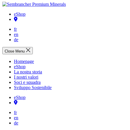
eShop
distributore
fr
en
de
Close Menu
Homepage
eShop
La nostra storia
I nostri valori
Soci e squadra
Sviluppo Sostenibile
eShop
distributore
fr
en
de