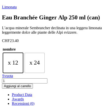
Limonata
Eau Branchée Ginger Alp 250 ml (can)
L’acqua minerale Sembrancher declinata in una leggera limonata
leggermente dolce alle piante delle Alpi svizzere.
CHF
23.40
nombre
x 12
x 24
Svuota
Eau
Branchée
Aggiungi al carrello
Ginger
Alp
Product Data
250
Awards
ml
Recensioni (0)
(can)