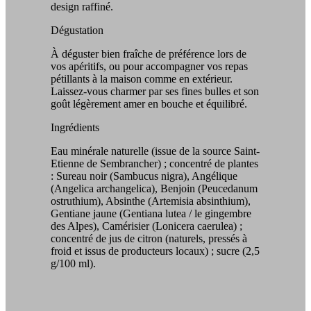
design raffiné.
Dégustation
À déguster bien fraîche de préférence lors de
vos apéritifs, ou pour accompagner vos repas
pétillants à la maison comme en extérieur.
Laissez-vous charmer par ses fines bulles et son
goût légèrement amer en bouche et équilibré.
Ingrédients
Eau minérale naturelle (issue de la source Saint-
Etienne de Sembrancher) ; concentré de plantes
: Sureau noir (Sambucus nigra), Angélique
(Angelica archangelica), Benjoin (Peucedanum
ostruthium), Absinthe (Artemisia absinthium),
Gentiane jaune (Gentiana lutea / le gingembre
des Alpes), Camérisier (Lonicera caerulea) ;
concentré de jus de citron (naturels, pressés à
froid et issus de producteurs locaux) ; sucre (2,5
g/100 ml).